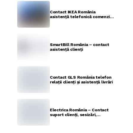
Contact IKEA România
asistență telefonică comenzi și
suport clienți
SmartBill România – contact
asistență clienți
Contact GLS România telefon
relaţii clienţi şi asistenţă livrări
Electrica România – Contact
suport clienți, sesizări,
deranjamente și transmitere
index