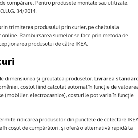
a de cumpărare. Pentru produsele montate sau utilizate,
 O.U.G. 34/2014.
rin trimiterea produsului prin curier, pe cheltuiala
ur online. Rambursarea sumelor se face prin metoda de
recepționarea produsului de către IKEA.
turi
 de dimensiunea și greutatea produselor.
Livrarea standar
omâniei, costul fiind calculat automat în funcție de valoare
(mobilier, electrocasnice), costurile pot varia în funcție
permite ridicarea produselor din punctele de colectare IKE
te în coșul de cumpărături, și oferă o alternativă rapidă la