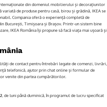
nternaționale din domeniul mobilierului și decorațiunilor
ă variată de produse pentru casă, birou și grădină, IKEA se
stenabil. Compania oferă o experiență completă de
 din București, Timișoara și Brașov. Printr-un sistem bine
ânzare, IKEA România își propune să facă viața mai ușoară și
omânia
tăți de contact pentru întrebări legate de comenzi, livrări,
nță telefonică, ajutor prin chat online și formular de
lor venite din partea cumpărătorilor.
32
, de luni până duminică, în programul de lucru specificat