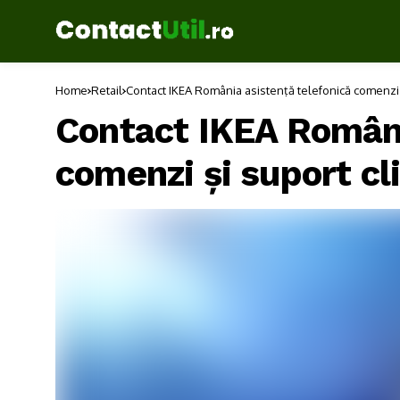
Home
Retail
Contact IKEA România asistență telefonică comenzi ș
Contact IKEA Români
comenzi și suport cli