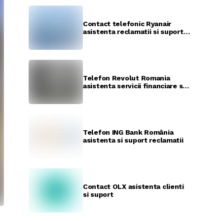
Contact telefonic Ryanair
asistenta reclamatii si suport
check-in
Telefon Revolut Romania
asistenta servicii financiare si
suport clienti
Telefon ING Bank România
asistenta si suport reclamatii
Contact OLX asistenta clienti
si suport