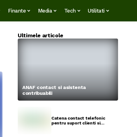
Finante
Media
Tech
Utilitati
Ultimele articole
ANAF contact si asistenta
contribuabili
Catena contact telefonic
pentru suport clienti si
reclamatii