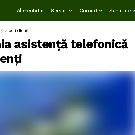
Alimentatie
Servicii
Comert
Sanatate
i suport clienți
a asistență telefonică
enți